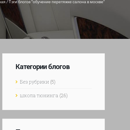
ная
/
Тэги блогов "обучение перетяжке салона в москве"
Категории блогов
Без рубрики
(5)
школа тюнинга
(26)