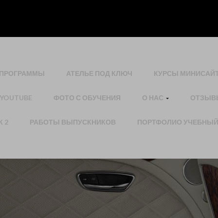
tuninga.ru/29/d7/29d7a97492b7025e65a498b961c8aa09.ht
 ПРОГРАММЫ
АТЕЛЬЕ ПОД КЛЮЧ
КУРСЫ МИНИСАЙ
 YOUTUBE
ФОТО С ОБУЧЕНИЯ
О НАС
ОТЗЫВЫ
 2
РАБОТЫ ВЫПУСКНИКОВ
ПОРТФОЛИО УЧЕБНЫЙ