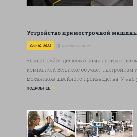
Устройство прямострочной машины.
Сен 10, 2023
школа тюнинга
Здравствуйте! Делюсь с вами своим опыто
компанией Веллтекс обучает настройкам 
механиков швейного производства. У нас 
интерьеров автомобилей, катеров, яхт. Об
ПОДРОБНЕЕ
пожаловать к нам на обучение! видео по сс