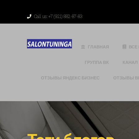
string(94) "/var/www/salontuninga_usr/data/www/salon
Call us:
+7 (921) 882-87-83
ГЛАВНАЯ
ВСЕ
ГРУППА ВК
КАНАЛ
ОТЗЫВЫ ЯНДЕКС БИЗНЕС
ОТЗЫВЫ ВК