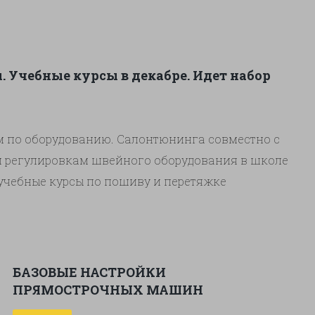
промышленного оборудования онлайн на
нашем ютуб канале. Настройки
промышленной швейной машины Typical. При
шитье пропуски стежков. Гнет или ломает
 Учебные курсы в декабре. Идет набор
иглу. Рвет нить верхнюю или нижнюю. Рвет …
НАСТРОЙКА ТРАНСПОРТЕРОВ
Продолжить чтение
→
м по оборудованию. Салонтюнинга совместно с
и регулировкам швейного оборудования в школе
учебные курсы по пошиву и перетяжке
учение работе на швейном оборудовании. Добро
ылке https://youtu.be/_dY5AGp3_og
БАЗОВЫЕ НАСТРОЙКИ
ПРЯМОСТРОЧНЫХ МАШИН