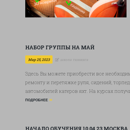
НАБОР ГРУППЫ НА МАЙ
Мар 25, 2023
школа тюнинга
Здесь Вы можете приобрести все необход
ремонту и перетяжке руля, сидений, торпед
автомобилей катеров яхт. На курсах полу
перетяжке, по настройке и обслуживанию
ПОДРОБНЕЕ
подбирать материалы для ремонта или тюни
обучения мы окажем Вам …
Продолжить ч
НАЧАЛО ОБУЧЕНИЯ 10.04.23 МОСКВА