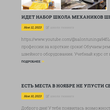
ИДЕТ НАБОР ШКОЛА МЕХАНИКОВ Ш
Ноя 12, 2023
школа тюнинга
https://www.youtube.com/@salontuninga945
профессии за короткие сроки! Обучаем ре
швейного оборудования. Учебный курс о
сложных швейных автоматов программируе
ПОДРОБНЕЕ
несколько этапов. После обучения вы може
в сервисный центр по ремонту или оказыв
ЕСТЬ МЕСТА В НОЯБРЕ НЕ УПУСТИ С
Ноя 10, 2023
школа тюнинга
Доброго дня! У тебя появилась возможност