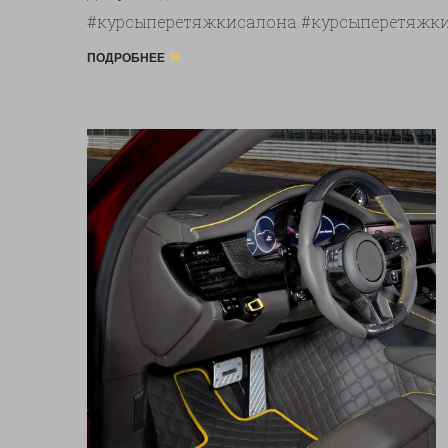
#курсыперетяжкисалона #курсыперетяжки
ПОДРОБНЕЕ