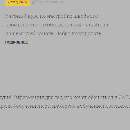
Сен 8, 2023
школа тюнинга
Учебный курс по настройке швейного
промышленного оборудования онлайн на
нашем ютуб канале. Добро пожаловать!
Базовые настройки промышленной швейной
ПОДРОБНЕЕ
машины с двойным продвижением Typical
0303, 0302, 0617, aurora, jack, juki. Базовые
настройки прямострочной машины по
средним и тяжелым материалам с двойным
продвижением. Я обучаю мастеров по
интерьерному тюнингу транспортных средств.
лы! Информация для тех, кто хочет обучиться в САЛОН
И делюсь своим опытом в серии …
руля #обучениеперетяжкеруля #обучениеперетяжк
БАЗОВЫЕ НАСТРОЙКИ ПРЯМО
Продолжить чтение
→