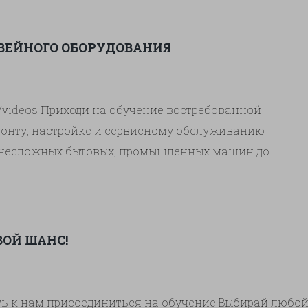
ВЕЙНОГО ОБОРУДОВАНИЯ
1/videos Приходи на обучение востребованной
монту, настройке и сервисному обслуживанию
т несложных бытовых, промышленных машин до
мой строчки. Обучаем с нулевого уровня в
те устроиться на работу швейного производства,
ИДЕТ НАБОР ШКО
ая услуги по …
Продолжить чтение
→
ВОЙ ШАНС!
ь к нам присоединиться на обучение!Выбирай любой ма