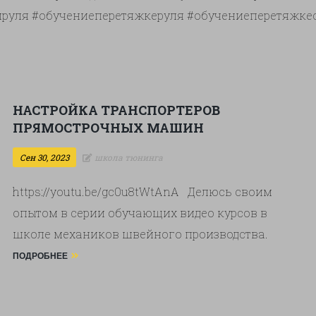
руля #обучениеперетяжкеруля #обучениеперетяжк
НАСТРОЙКА ТРАНСПОРТЕРОВ
ПРЯМОСТРОЧНЫХ МАШИН
Сен 30, 2023
школа тюнинга
https://youtu.be/gc0u8tWtAnA Делюсь своим
опытом в серии обучающих видео курсов в
школе механиков швейного производства.
Смотрите и обучайтесь! ССЫЛКА ДЛЯ
ПОДРОБНЕЕ
ПЕРЕХОДА НИЖЕ! ДОБРО ПОЖАЛОВАТЬ!
Учебный курс по настройке швейного