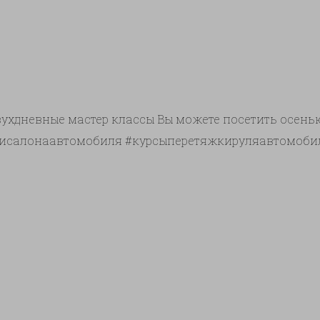
ухдневные мастер классы Вы можете посетить осенью, п
тяжкисалонаавтомобиля #курсыперетяжкируляавтом