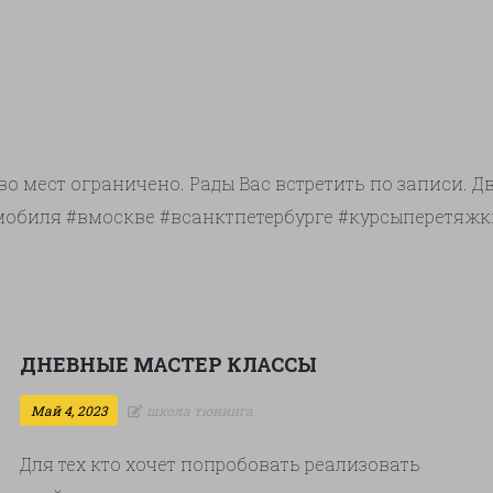
о мест ограничено. Рады Вас встретить по записи. Дв
томобиля #вмоскве #всанктпетербурге #курсыпере
ДНЕВНЫЕ МАСТЕР КЛАССЫ
Май 4, 2023
школа тюнинга
Для тех кто хочет попробовать реализовать