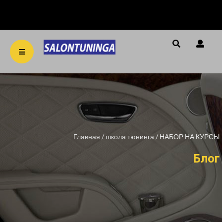
string(94)
"/var/www/salontuninga_usr/data/www/salontuninga.ru
Главная
/
школа тюнинга
/
НАБОР НА КУРСЫ
Блог