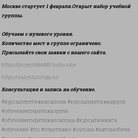
Москве стартует 1 февраля.Открыт набор учебной
группы.
Обучаем с нулевого уровня.
Количество мест в группе ограничено.
Присылайте свои заявки с нашего сайта.
https://project684485.turbo.site/
https://salontuninga.ru/
Консультация и запись на обучение.
#курсыперетяжкисалона #курсыперетяжкируля
#обучениеперетяжкеруля
#обучениеперетяжкесалона #курсытюнинга
#обучение #по #перетяжке #салона #автомобиля