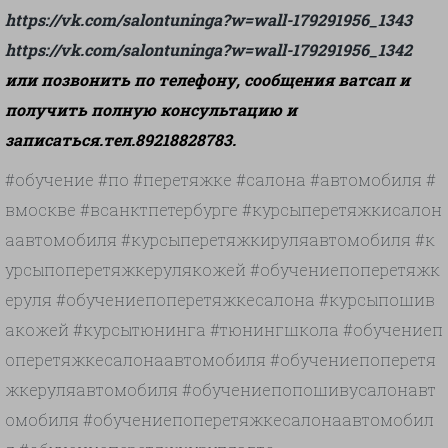
https://vk.com/salontuninga?w=wall-179291956_1343
https://vk.com/salontuninga?w=wall-179291956_1342
или позвонить по телефону, сообщения ватсап и
получить полную консультацию и
записаться.тел.89218828783.
#обучение
#по
#перетяжке
#салона
#автомобиля
#
вмоскве
#всанктпетербурге
#курсыперетяжкисалон
аавтомобиля
#курсыперетяжкируляавтомобиля
#к
урсыпоперетяжкерулякожей
#обучениепоперетяжк
еруля
#обучениепоперетяжкесалона
#курсыпошив
акожей
#курсытюнинга
#тюнингшкола
#обучениеп
оперетяжкесалонаавтомобиля
#обучениепоперетя
жкеруляавтомобиля
#обучениепопошивусалонавт
омобиля
#обучениепоперетяжкесалонаавтомобил