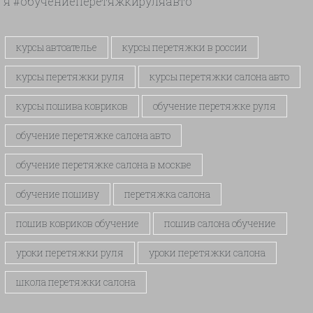
я
#обучениеперетяжкируляавто
курсы автоателье
курсы перетяжки в россии
курсы перетяжки руля
курсы перетяжки салона авто
курсы пошива ковриков
обучение перетяжке руля
обучение перетяжке салона авто
обучение перетяжке салона в москве
обучение пошиву
перетяжка салона
пошив ковриков обучение
пошив салона обучение
уроки перетяжки руля
уроки перетяжки салона
школа перетяжки салона