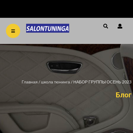
string(94)
"/var/www/salontuninga_usr/data/www/salontuninga.ru
Главная
/
школа тюнинга
/
НАБОР ГРУППЫ ОСЕНЬ 2023
Блог